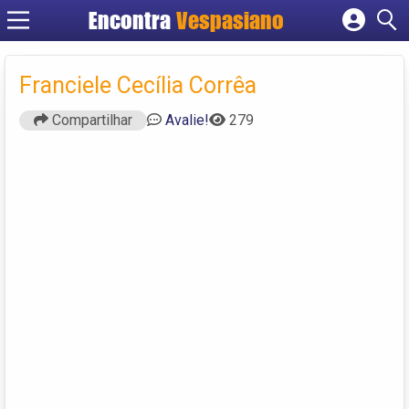
Encontra
Vespasiano
Cadastrar empresa
Fazer login
Franciele Cecília Corrêa
Criar conta
Compartilhar
Avalie!
279