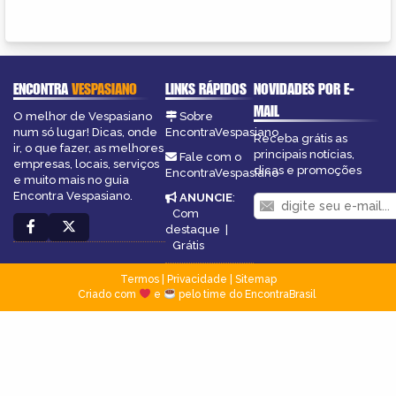
ENCONTRA
VESPASIANO
LINKS RÁPIDOS
NOVIDADES POR E-
MAIL
O melhor de Vespasiano
Sobre
num só lugar! Dicas, onde
EncontraVespasiano
Receba grátis as
ir, o que fazer, as melhores
principais notícias,
Fale com o
empresas, locais, serviços
dicas e promoções
EncontraVespasiano
e muito mais no guia
Encontra Vespasiano.
ANUNCIE
:
Com
destaque
|
Grátis
Termos
|
Privacidade
|
Sitemap
Criado com
e
pelo time do EncontraBrasil