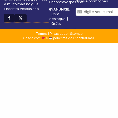
dicas e promoções
EncontraVespasiano
e muito mais no guia
Encontra Vespasiano.
ANUNCIE
:
Com
destaque
|
Grátis
Termos
|
Privacidade
|
Sitemap
Criado com
e
pelo time do EncontraBrasil