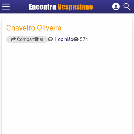
Encontra
Vespasiano
Cadastrar empresa
Fazer login
Chaveiro Oliveira
Criar conta
Compartilhar
1 opinião
574