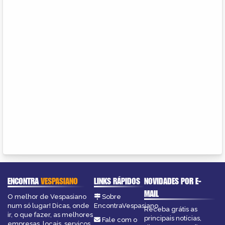
ENCONTRA
VESPASIANO
LINKS RÁPIDOS
NOVIDADES POR E-
MAIL
O melhor de Vespasiano
Sobre
num só lugar! Dicas, onde
EncontraVespasiano
Receba grátis as
ir, o que fazer, as melhores
principais notícias,
Fale com o
empresas, locais, serviços