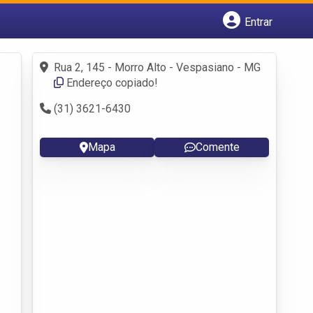
Entrar
Cadastrar empresa
Fazer login
Rua 2, 145 - Morro Alto - Vespasiano - MG
Criar conta
Endereço copiado!
(31) 3621-6430
Mapa
Comente