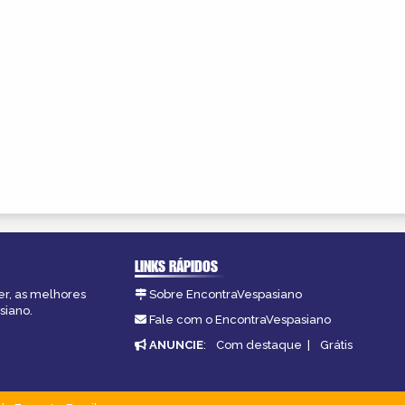
LINKS RÁPIDOS
er, as melhores
Sobre EncontraVespasiano
siano.
Fale com o EncontraVespasiano
ANUNCIE
:
Com destaque
|
Grátis