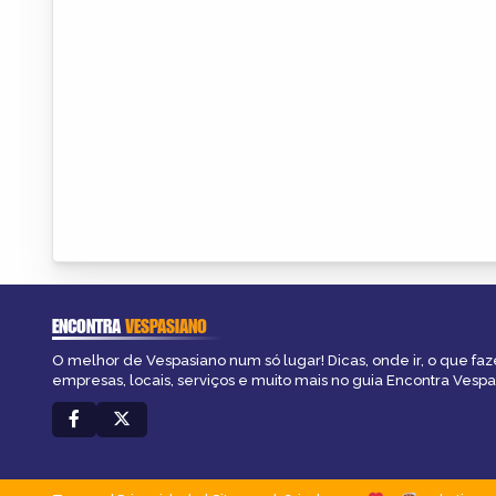
ENCONTRA
VESPASIANO
O melhor de Vespasiano num só lugar! Dicas, onde ir, o que faz
empresas, locais, serviços e muito mais no guia Encontra Vespa