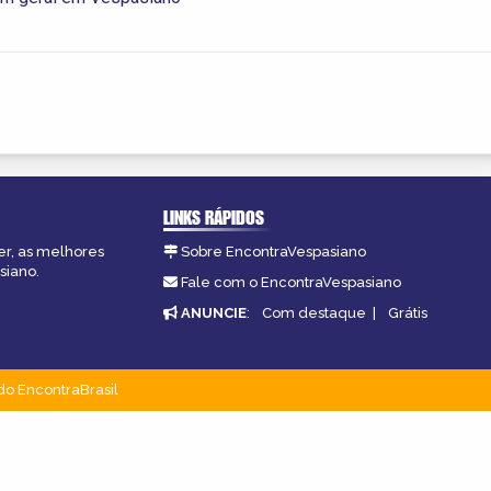
LINKS RÁPIDOS
er, as melhores
Sobre EncontraVespasiano
siano.
Fale com o EncontraVespasiano
ANUNCIE
:
Com destaque
|
Grátis
do EncontraBrasil