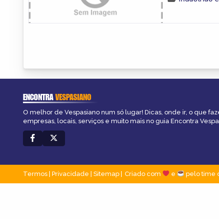
ENCONTRA
VESPASIANO
O melhor de Vespasiano num só lugar! Dicas, onde ir, o que faz
empresas, locais, serviços e muito mais no guia Encontra Vespa
Termos
|
Privacidade
|
Sitemap
Criado com
e
pelo time 