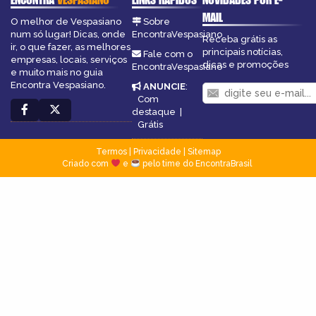
MAIL
O melhor de Vespasiano
Sobre
num só lugar! Dicas, onde
EncontraVespasiano
Receba grátis as
ir, o que fazer, as melhores
principais notícias,
Fale com o
empresas, locais, serviços
dicas e promoções
EncontraVespasiano
e muito mais no guia
Encontra Vespasiano.
ANUNCIE
:
Com
destaque
|
Grátis
Termos
|
Privacidade
|
Sitemap
Criado com
e
pelo time do EncontraBrasil