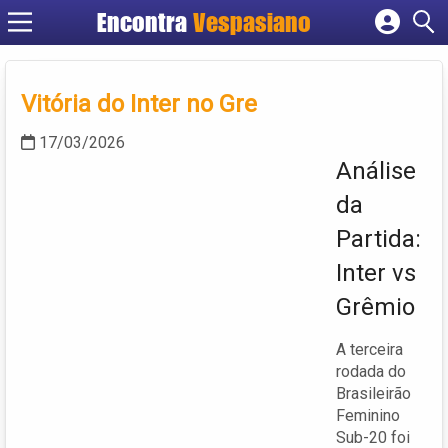
Encontra
Vespasiano
Cadastrar empresa
Fazer login
Vitória do Inter no Gre
Criar conta
17/03/2026
Análise
da
Partida:
Inter vs
Grêmio
A terceira
rodada do
Brasileirão
Feminino
Sub-20 foi