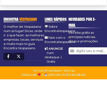
ENCONTRA
VESPASIANO
LINKS RÁPIDOS
NOVIDADES POR E-
MAIL
O melhor de Vespasiano
Sobre
num só lugar! Dicas, onde
EncontraVespasiano
Receba grátis as
ir, o que fazer, as melhores
principais notícias,
Fale com o
empresas, locais, serviços
dicas e promoções
EncontraVespasiano
e muito mais no guia
Encontra Vespasiano.
ANUNCIE
:
Com
destaque
|
Grátis
Termos
|
Privacidade
|
Sitemap
Criado com
e
pelo time do EncontraBrasil