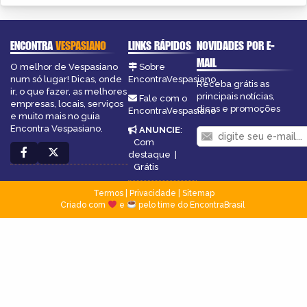
ENCONTRA
VESPASIANO
LINKS RÁPIDOS
NOVIDADES POR E-
MAIL
O melhor de Vespasiano
Sobre
num só lugar! Dicas, onde
EncontraVespasiano
Receba grátis as
ir, o que fazer, as melhores
principais notícias,
Fale com o
empresas, locais, serviços
dicas e promoções
EncontraVespasiano
e muito mais no guia
Encontra Vespasiano.
ANUNCIE
:
Com
destaque
|
Grátis
Termos
|
Privacidade
|
Sitemap
Criado com
e
pelo time do EncontraBrasil