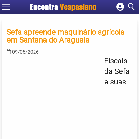
Encontra
Vespasiano
Cadastrar empresa
Fazer login
Sefa apreende maquinário agrícola
Criar conta
em Santana do Araguaia
09/05/2026
Fiscais
da Sefa
e suas