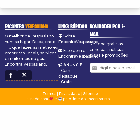
ENCONTRA
VESPASIANO
LINKS RÁPIDOS
NOVIDADES POR E-
MAIL
O melhor de Vespasiano
Sobre
num só lugar! Dicas, onde
EncontraVespasiano
Receba grátis as
ir, o que fazer, as melhores
principais notícias,
Fale com o
empresas, locais, serviços
dicas e promoções
EncontraVespasiano
e muito mais no guia
Encontra Vespasiano.
ANUNCIE
:
Com
destaque
|
Grátis
Termos
|
Privacidade
|
Sitemap
Criado com
e
pelo time do EncontraBrasil