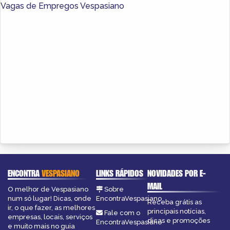
Vagas de Empregos Vespasiano
ENCONTRA
VESPASIANO
LINKS RÁPIDOS
NOVIDADES POR E-
MAIL
O melhor de Vespasiano
Sobre
num só lugar! Dicas, onde
EncontraVespasiano
Receba grátis as
ir, o que fazer, as melhores
principais notícias,
Fale com o
empresas, locais, serviços
dicas e promoções
EncontraVespasiano
e muito mais no guia