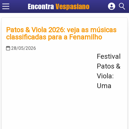
Encontra
Vespasiano
Cadastrar empresa
Fazer login
Patos & Viola 2026: veja as músicas
Criar conta
classificadas para a Fenamilho
28/05/2026
Festival
Patos &
Viola:
Uma