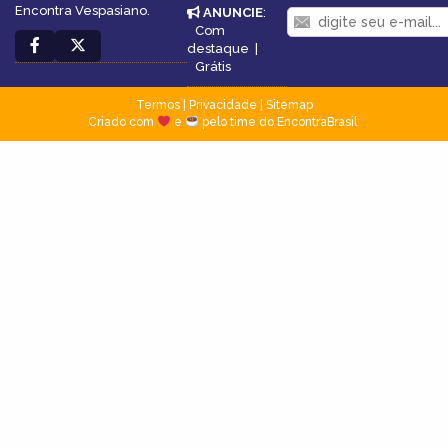
Encontra Vespasiano.
ANUNCIE
:
Com
destaque
|
Grátis
Termos
|
Privacidade
|
Sitemap
Criado com
e
pelo time do EncontraBrasil