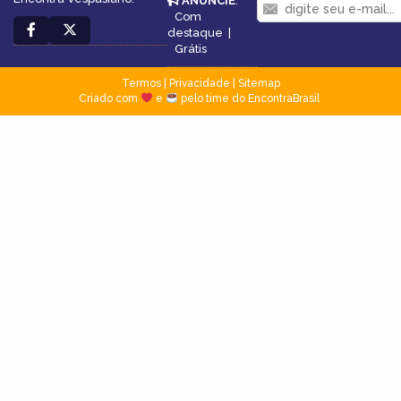
ANUNCIE
:
Com
destaque
|
Grátis
Termos
|
Privacidade
|
Sitemap
Criado com
e
pelo time do EncontraBrasil