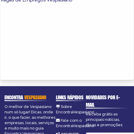
ENCONTRA
VESPASIANO
LINKS RÁPIDOS
NOVIDADES POR E-
MAIL
O melhor de Vespasiano
Sobre
num só lugar! Dicas, onde
EncontraVespasiano
Receba grátis as
ir, o que fazer, as melhores
principais notícias,
Fale com o
empresas, locais, serviços
dicas e promoções
EncontraVespasiano
e muito mais no guia
Encontra Vespasiano.