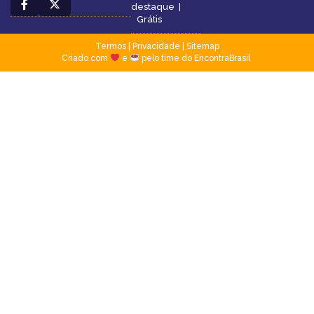
destaque
|
Grátis
Termos
|
Privacidade
|
Sitemap
Criado com
e
pelo time do EncontraBrasil