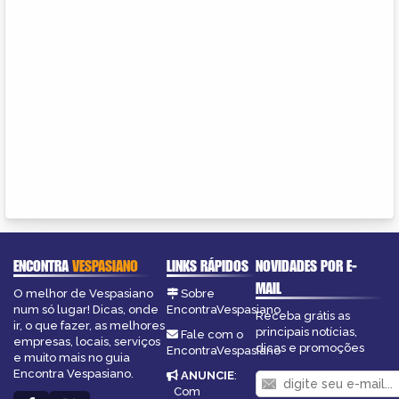
ENCONTRA
VESPASIANO
LINKS RÁPIDOS
NOVIDADES POR E-
MAIL
O melhor de Vespasiano
Sobre
num só lugar! Dicas, onde
EncontraVespasiano
Receba grátis as
ir, o que fazer, as melhores
principais notícias,
Fale com o
empresas, locais, serviços
dicas e promoções
EncontraVespasiano
e muito mais no guia
Encontra Vespasiano.
ANUNCIE
:
Com