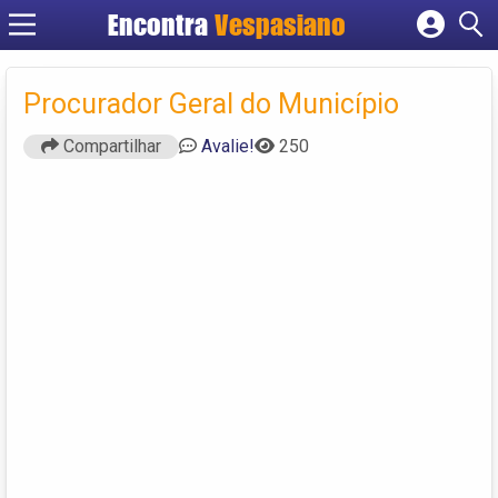
Encontra
Vespasiano
Cadastrar empresa
Fazer login
Procurador Geral do Município
Criar conta
Compartilhar
Avalie!
250