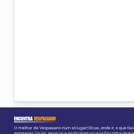
ENCONTRA
VESPASIANO
O melhor de Vespasiano num só lugar! Dicas, onde ir, o que faz
empresas, locais, serviços e muito mais no guia Encontra Vespa