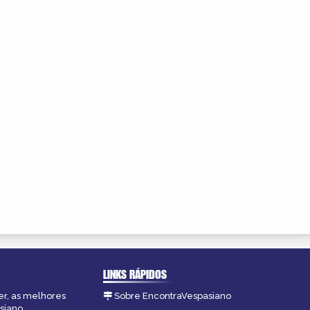
LINKS RÁPIDOS
er, as melhores
Sobre EncontraVespasiano
siano.