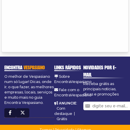
ENCONTRA
VESPASIANO
LINKS RÁPIDOS
NOVIDADES POR E-
MAIL
O melhor de Vespasiano
Sobre
num só lugar! Dicas, onde
EncontraVespasiano
Receba grátis as
ir, o que fazer, as melhores
principais notícias,
Fale com o
empresas, locais, serviços
dicas e promoções
EncontraVespasiano
e muito mais no guia
Encontra Vespasiano.
ANUNCIE
:
Com
destaque
|
Grátis
Termos
|
Privacidade
|
Sitemap