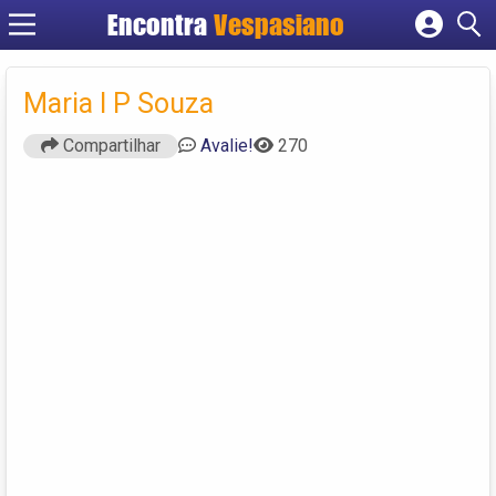
Encontra
Vespasiano
Cadastrar empresa
Fazer login
Maria I P Souza
Criar conta
Compartilhar
Avalie!
270