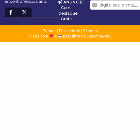
Encontra Vespasiano.
ANUNCIE
:
Com
destaque
|
Grátis
Termos
|
Privacidade
|
Sitemap
Criado com
e
pelo time do EncontraBrasil