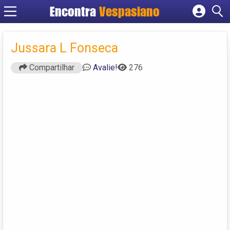
Encontra
Vespasiano
Cadastrar empresa
Fazer login
Jussara L Fonseca
Criar conta
Compartilhar
Avalie!
276