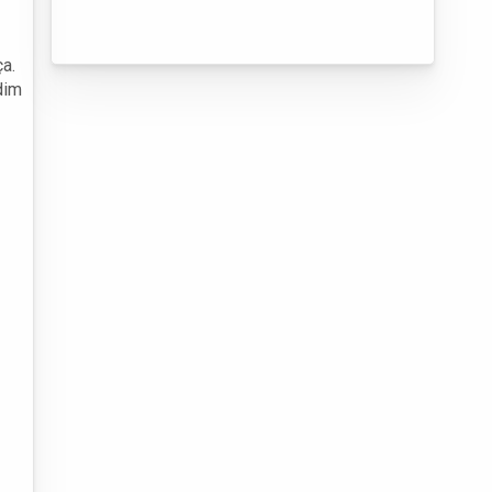
a.
dim