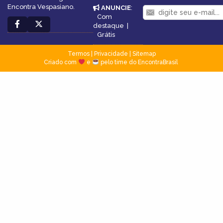
Encontra Vespasiano.
ANUNCIE
:
Com
destaque
|
Grátis
Termos
|
Privacidade
|
Sitemap
Criado com
e
pelo time do EncontraBrasil