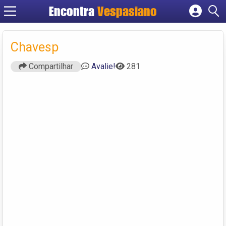
Encontra
Vespasiano
Cadastrar empresa
Fazer login
Chavesp
Criar conta
Compartilhar
Avalie!
281