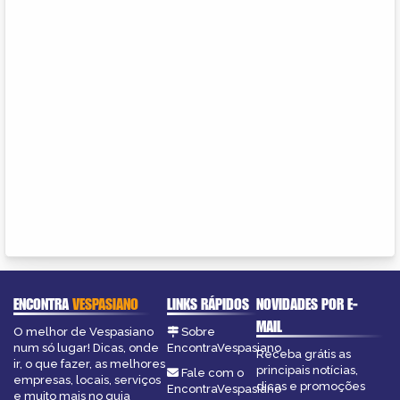
ENCONTRA
VESPASIANO
LINKS RÁPIDOS
NOVIDADES POR E-
MAIL
O melhor de Vespasiano
Sobre
num só lugar! Dicas, onde
EncontraVespasiano
Receba grátis as
ir, o que fazer, as melhores
principais notícias,
Fale com o
empresas, locais, serviços
dicas e promoções
EncontraVespasiano
e muito mais no guia