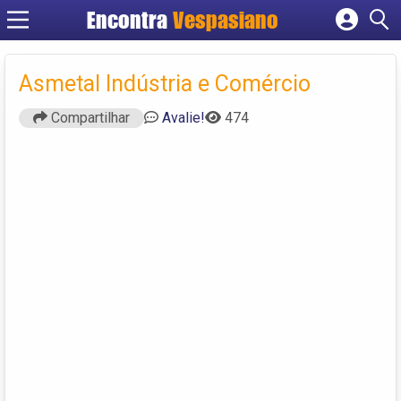
Encontra
Vespasiano
Cadastrar empresa
Fazer login
Asmetal Indústria e Comércio
Criar conta
Compartilhar
Avalie!
474