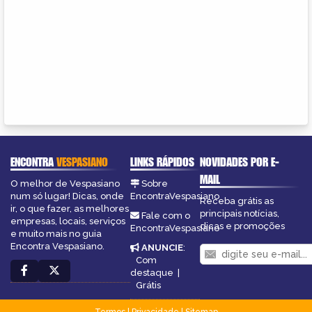
ENCONTRA
VESPASIANO
LINKS RÁPIDOS
NOVIDADES POR E-
MAIL
O melhor de Vespasiano
Sobre
num só lugar! Dicas, onde
EncontraVespasiano
Receba grátis as
ir, o que fazer, as melhores
principais notícias,
Fale com o
empresas, locais, serviços
dicas e promoções
EncontraVespasiano
e muito mais no guia
Encontra Vespasiano.
ANUNCIE
:
Com
destaque
|
Grátis
Termos
|
Privacidade
|
Sitemap