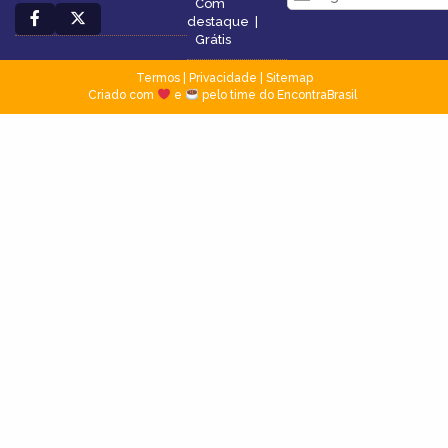
Com
destaque
|
Grátis
Termos
|
Privacidade
|
Sitemap
Criado com
e
pelo time do EncontraBrasil