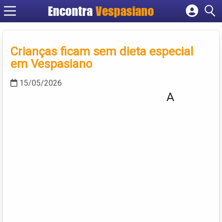
Encontra
Vespasiano
Cadastrar empresa
Fazer login
Crianças ficam sem dieta especial
Criar conta
em Vespasiano
15/05/2026
A