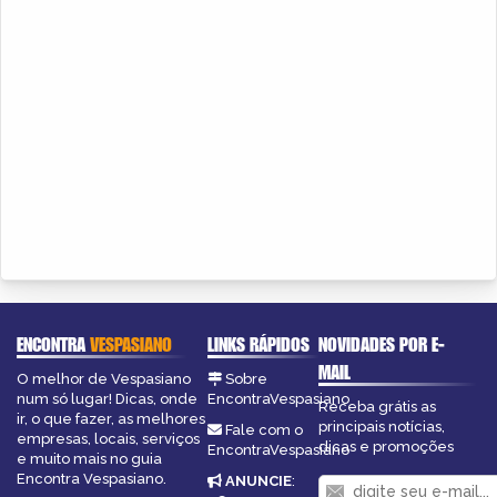
ENCONTRA
VESPASIANO
LINKS RÁPIDOS
NOVIDADES POR E-
MAIL
O melhor de Vespasiano
Sobre
num só lugar! Dicas, onde
EncontraVespasiano
Receba grátis as
ir, o que fazer, as melhores
principais notícias,
Fale com o
empresas, locais, serviços
dicas e promoções
EncontraVespasiano
e muito mais no guia
Encontra Vespasiano.
ANUNCIE
: