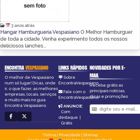
3 anos atrás
Hangar Hamburgueria Vespasiano
O Melhor Hamburguer
de toda a cidade. Venha experimento todos os nossos
deliciosos lanches...
ENCONTRA
VESPASIANO
LINKS RÁPIDOS
NOVIDADES POR E-
MAIL
O melhor de Vespasiano
Sobre
num só lugar! Dicas, onde
EncontraVespasiano
Receba grátis as
ir, o que fazer, as melhores
principais notícias,
Fale com o
empresas, locais, serviços
dicas e promoções
EncontraVespasiano
e muito mais no guia
Encontra Vespasiano.
ANUNCIE
:
Com
destaque
|
Grátis
Termos
|
Privacidade
|
Sitemap