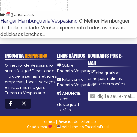
3 anos atrás
Hangar Hamburgueria Vespasiano
O Melhor Hamburguer
de toda a cidade. Venha experimento todos os nossos
deliciosos lanches...
ENCONTRA
VESPASIANO
LINKS RÁPIDOS
NOVIDADES POR E-
MAIL
O melhor de Vespasiano
Sobre
num só lugar! Dicas, onde
EncontraVespasiano
Receba grátis as
ir, o que fazer, as melhores
principais notícias,
Fale com o
empresas, locais, serviços
dicas e promoções
EncontraVespasiano
e muito mais no guia
Encontra Vespasiano.
ANUNCIE
:
Com
destaque
|
Grátis
Termos
|
Privacidade
|
Sitemap
Criado com
e
pelo time do EncontraBrasil