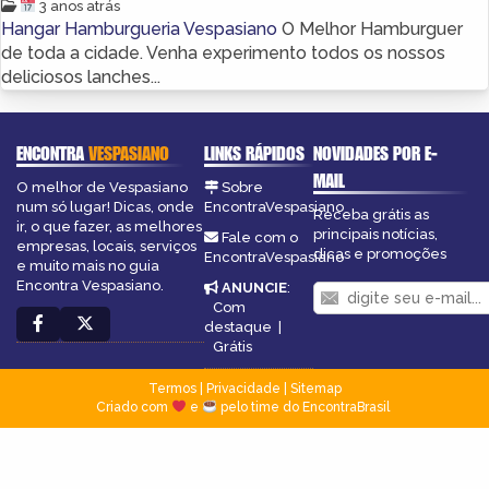
3 anos atrás
Hangar Hamburgueria Vespasiano
O Melhor Hamburguer
de toda a cidade. Venha experimento todos os nossos
deliciosos lanches...
ENCONTRA
VESPASIANO
LINKS RÁPIDOS
NOVIDADES POR E-
MAIL
O melhor de Vespasiano
Sobre
num só lugar! Dicas, onde
EncontraVespasiano
Receba grátis as
ir, o que fazer, as melhores
principais notícias,
Fale com o
empresas, locais, serviços
dicas e promoções
EncontraVespasiano
e muito mais no guia
Encontra Vespasiano.
ANUNCIE
:
Com
destaque
|
Grátis
Termos
|
Privacidade
|
Sitemap
Criado com
e
pelo time do EncontraBrasil