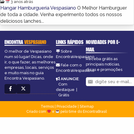
3 anos atrás
Hangar Hamburgueria Vespasiano
O Melhor Hamburguer
de toda a cidade. Venha experimento todos os nossos
deliciosos lanches...
ENCONTRA
VESPASIANO
LINKS RÁPIDOS
NOVIDADES POR E-
MAIL
O melhor de Vespasiano
Sobre
num só lugar! Dicas, onde
EncontraVespasiano
Receba grátis as
ir, o que fazer, as melhores
principais notícias,
Fale com o
empresas, locais, serviços
dicas e promoções
EncontraVespasiano
e muito mais no guia
Encontra Vespasiano.
ANUNCIE
:
Com
destaque
|
Grátis
Termos
|
Privacidade
|
Sitemap
Criado com
e
pelo time do EncontraBrasil