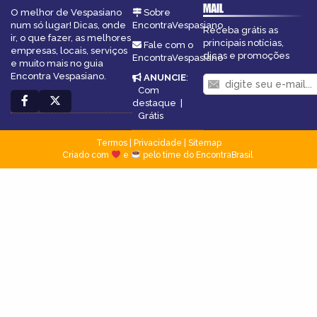
MAIL
O melhor de Vespasiano
Sobre
num só lugar! Dicas, onde
EncontraVespasiano
Receba grátis as
ir, o que fazer, as melhores
principais notícias,
Fale com o
empresas, locais, serviços
dicas e promoções
EncontraVespasiano
e muito mais no guia
Encontra Vespasiano.
ANUNCIE
:
Com
destaque
|
Grátis
Termos
|
Privacidade
|
Sitemap
Criado com
e
pelo time do EncontraBrasil