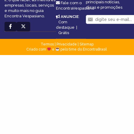
principais notícias,
Fale com o
empresas, locais, serviços
dicas e promoções
EncontraVespasiano
e muito mais no guia
Encontra Vespasiano.
ANUNCIE
:
Com
destaque
|
Grátis
Termos
|
Privacidade
|
Sitemap
Criado com
e
pelo time do EncontraBrasil