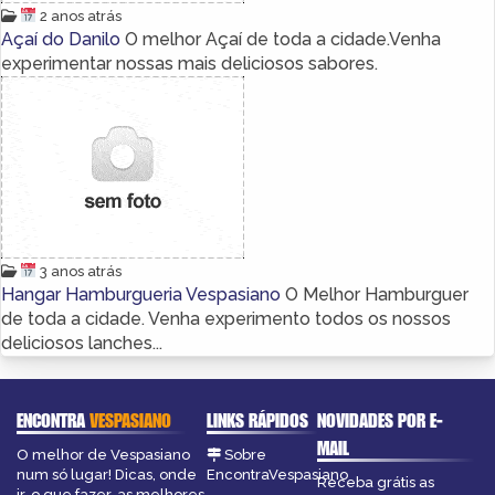
2 anos atrás
Açaí do Danilo
O melhor Açaí de toda a cidade.Venha
experimentar nossas mais deliciosos sabores.
3 anos atrás
Hangar Hamburgueria Vespasiano
O Melhor Hamburguer
de toda a cidade. Venha experimento todos os nossos
deliciosos lanches...
ENCONTRA
VESPASIANO
LINKS RÁPIDOS
NOVIDADES POR E-
MAIL
O melhor de Vespasiano
Sobre
num só lugar! Dicas, onde
EncontraVespasiano
Receba grátis as
ir, o que fazer, as melhores