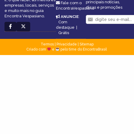
principais notícias,
Fale com o
empresas, locais, serviços
dicas e promoções
EncontraVespasiano
e muito mais no guia
Encontra Vespasiano.
ANUNCIE
:
Com
destaque
|
Grátis
Termos
|
Privacidade
|
Sitemap
Criado com
e
pelo time do EncontraBrasil