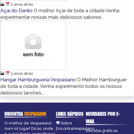
2 anos atrás
Açaí do Danilo
O melhor Açaí de toda a cidade.Venha
experimentar nossas mais deliciosos sabores.
3 anos atrás
Hangar Hamburgueria Vespasiano
O Melhor Hamburguer
de toda a cidade. Venha experimento todos os nossos
deliciosos lanches...
ENCONTRA
VESPASIANO
LINKS RÁPIDOS
NOVIDADES POR E-
MAIL
O melhor de Vespasiano
Sobre
num só lugar! Dicas, onde
EncontraVespasiano
Receba grátis as
ir, o que fazer, as melhores