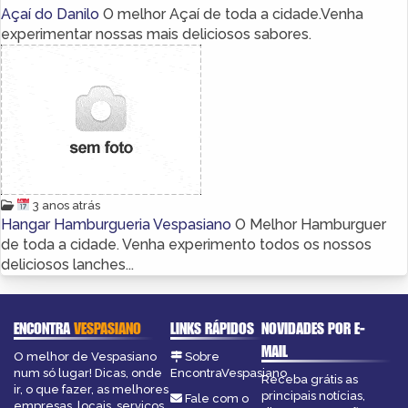
Açaí do Danilo
O melhor Açaí de toda a cidade.Venha
experimentar nossas mais deliciosos sabores.
3 anos atrás
Hangar Hamburgueria Vespasiano
O Melhor Hamburguer
de toda a cidade. Venha experimento todos os nossos
deliciosos lanches...
ENCONTRA
VESPASIANO
LINKS RÁPIDOS
NOVIDADES POR E-
MAIL
O melhor de Vespasiano
Sobre
num só lugar! Dicas, onde
EncontraVespasiano
Receba grátis as
ir, o que fazer, as melhores
principais notícias,
Fale com o
empresas, locais, serviços