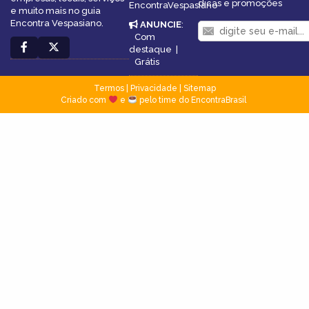
dicas e promoções
EncontraVespasiano
e muito mais no guia
Encontra Vespasiano.
ANUNCIE
:
Com
destaque
|
Grátis
Termos
|
Privacidade
|
Sitemap
Criado com
e
pelo time do EncontraBrasil