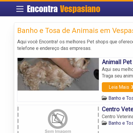
Encontra
Vespasiano
Banho e Tosa de Animais em Vespa
Aqui você Encontra! os melhores Pet shops que ofer
telefone e endereço das empresas.
Animall Pet
Aqui seu melho
Traga seu anim
Leia Mais
Banho e To
Centro Vete
Centro Veterin
Banho e To