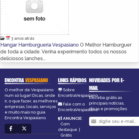
3 anos atrás
Hangar Hamburgueria Vespasiano
O Melhor Hamburguer
de toda a cidade. Venha experimento todos os nossos
deliciosos lanches...
ENCONTRA
VESPASIANO
LINKS RÁPIDOS
NOVIDADES POR E-
MAIL
O melhor de Vespasiano
Sobre
num só lugar! Dicas, onde
EncontraVespasiano
Receba grátis as
ir, o que fazer, as melhores
principais notícias,
Fale com o
empresas, locais, serviços
dicas e promoções
EncontraVespasiano
e muito mais no guia
Encontra Vespasiano.
ANUNCIE
:
Com
destaque
|
Grátis