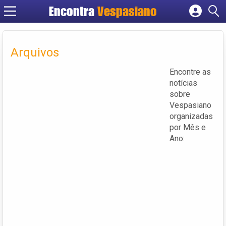
Encontra
Vespasiano
Cadastrar empresa
Fazer login
Arquivos
Criar conta
Encontre as
notícias
sobre
Vespasiano
organizadas
por Mês e
Ano: