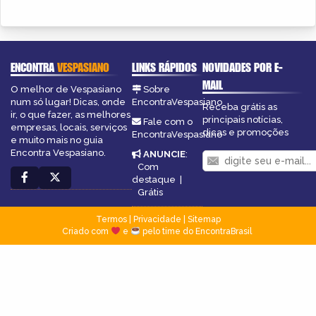
ENCONTRA
VESPASIANO
LINKS RÁPIDOS
NOVIDADES POR E-
MAIL
O melhor de Vespasiano
Sobre
num só lugar! Dicas, onde
EncontraVespasiano
Receba grátis as
ir, o que fazer, as melhores
principais notícias,
Fale com o
empresas, locais, serviços
dicas e promoções
EncontraVespasiano
e muito mais no guia
Encontra Vespasiano.
ANUNCIE
:
Com
destaque
|
Grátis
Termos
|
Privacidade
|
Sitemap
Criado com
e
pelo time do EncontraBrasil