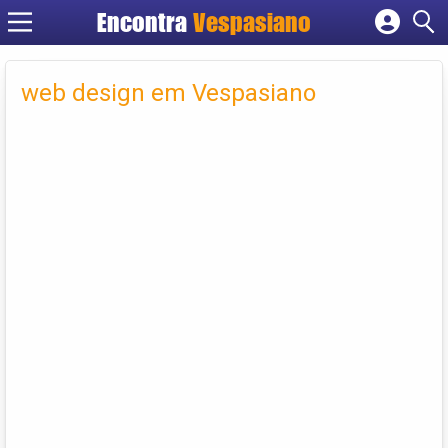
Encontra
Vespasiano
Cadastrar empresa
Fazer login
web design em Vespasiano
Criar conta