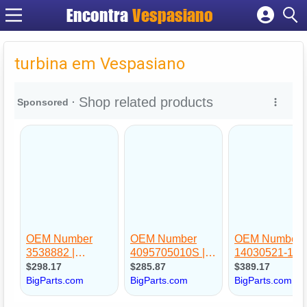
Encontra
Vespasiano
Cadastrar empresa
Fazer login
turbina em Vespasiano
Criar conta