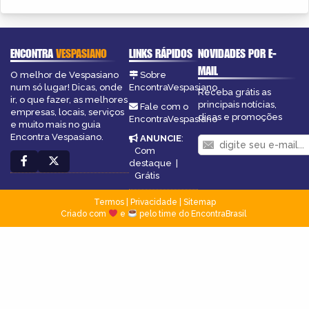
ENCONTRA
VESPASIANO
LINKS RÁPIDOS
NOVIDADES POR E-
MAIL
O melhor de Vespasiano
Sobre
num só lugar! Dicas, onde
EncontraVespasiano
Receba grátis as
ir, o que fazer, as melhores
principais notícias,
Fale com o
empresas, locais, serviços
dicas e promoções
EncontraVespasiano
e muito mais no guia
Encontra Vespasiano.
ANUNCIE
:
Com
destaque
|
Grátis
Termos
|
Privacidade
|
Sitemap
Criado com
e
pelo time do EncontraBrasil