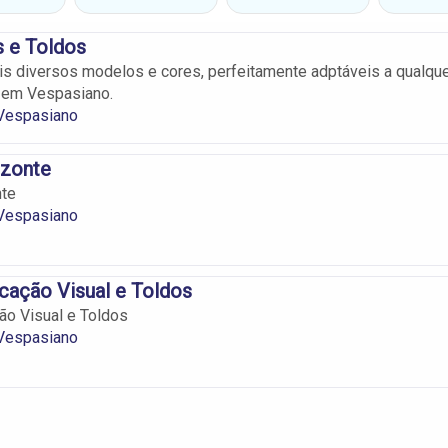
 e Toldos
s diversos modelos e cores, perfeitamente adptáveis a qualqu
o em Vespasiano.
Vespasiano
izonte
nte
Vespasiano
cação Visual e Toldos
ão Visual e Toldos
Vespasiano