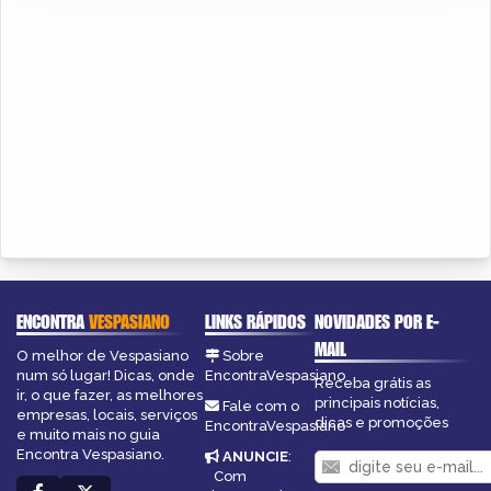
ENCONTRA
VESPASIANO
LINKS RÁPIDOS
NOVIDADES POR E-
MAIL
O melhor de Vespasiano
Sobre
num só lugar! Dicas, onde
EncontraVespasiano
Receba grátis as
ir, o que fazer, as melhores
principais notícias,
Fale com o
empresas, locais, serviços
dicas e promoções
EncontraVespasiano
e muito mais no guia
Encontra Vespasiano.
ANUNCIE
:
Com