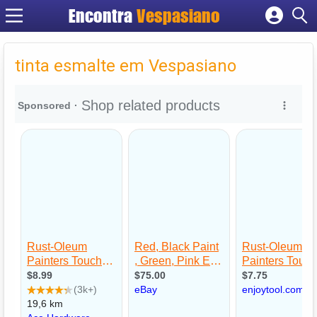
Encontra
Vespasiano
Cadastrar empresa
Fazer login
tinta esmalte em Vespasiano
Criar conta