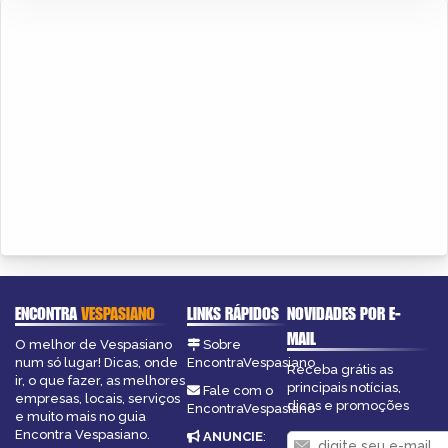
ENCONTRA
VESPASIANO
LINKS RÁPIDOS
NOVIDADES POR E-
MAIL
O melhor de Vespasiano
Sobre
num só lugar! Dicas, onde
EncontraVespasiano
Receba grátis as
ir, o que fazer, as melhores
principais notícias,
Fale com o
empresas, locais, serviços
dicas e promoções
EncontraVespasiano
e muito mais no guia
Encontra Vespasiano.
ANUNCIE
: