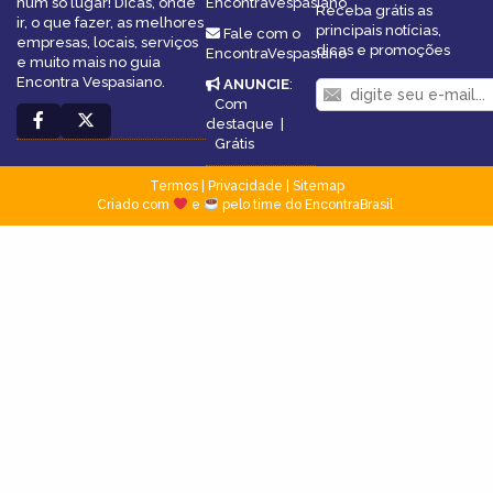
num só lugar! Dicas, onde
EncontraVespasiano
Receba grátis as
ir, o que fazer, as melhores
principais notícias,
Fale com o
empresas, locais, serviços
dicas e promoções
EncontraVespasiano
e muito mais no guia
Encontra Vespasiano.
ANUNCIE
:
Com
destaque
|
Grátis
Termos
|
Privacidade
|
Sitemap
Criado com
e
pelo time do EncontraBrasil