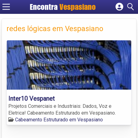
Encontra
Vespasiano
Cadastrar empresa
Fazer login
redes lógicas em Vespasiano
Criar conta
Inter10 Vespanet
Projetos Comerciais e Industriais: Dados, Voz e
Eletrica! Cabeamento Estruturado em Vespasiano.
Cabeamento Estruturado em Vespasiano