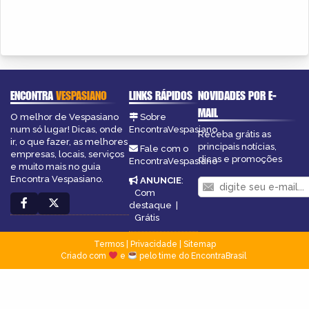
ENCONTRA
VESPASIANO
LINKS RÁPIDOS
NOVIDADES POR E-
MAIL
O melhor de Vespasiano
Sobre
num só lugar! Dicas, onde
EncontraVespasiano
Receba grátis as
ir, o que fazer, as melhores
principais notícias,
Fale com o
empresas, locais, serviços
dicas e promoções
EncontraVespasiano
e muito mais no guia
Encontra Vespasiano.
ANUNCIE
:
Com
destaque
|
Grátis
Termos
|
Privacidade
|
Sitemap
Criado com
e
pelo time do EncontraBrasil