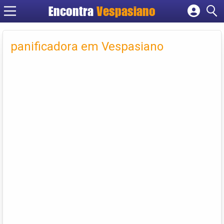
Encontra
Vespasiano
Cadastrar empresa
Fazer login
panificadora em Vespasiano
Criar conta