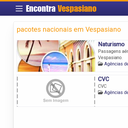
Encontra
Vespasiano
pacotes nacionais em Vespasiano
Naturismo
Passagens aére
Vespasiano.
Agências d
CVC
CVC
Agências d