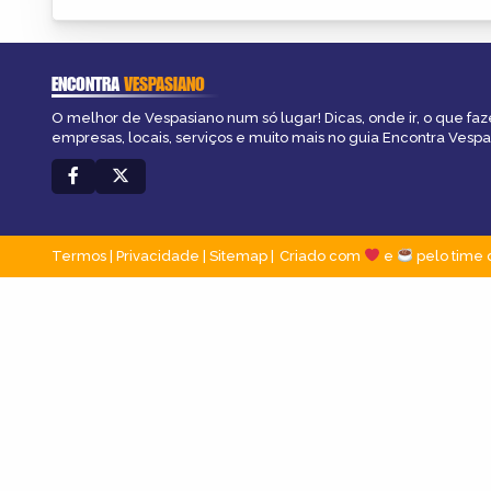
ENCONTRA
VESPASIANO
O melhor de Vespasiano num só lugar! Dicas, onde ir, o que faz
empresas, locais, serviços e muito mais no guia Encontra Vespa
Termos
|
Privacidade
|
Sitemap
Criado com
e
pelo time 