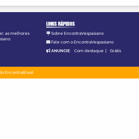
LINKS RÁPIDOS
er, as melhores
Sobre EncontraVespasiano
siano.
Fale com o EncontraVespasiano
ANUNCIE
:
Com destaque
|
Grátis
do EncontraBrasil