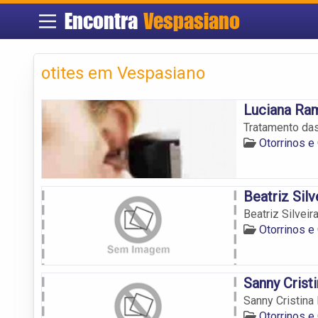
Encontra
Vespasiano
otites em Vespasiano
Luciana Ra
Tratamento das
Otorrinos e
Beatriz Silv
Beatriz Silveir
Otorrinos e
Sanny Cristi
Sanny Cristina 
Otorrinos e