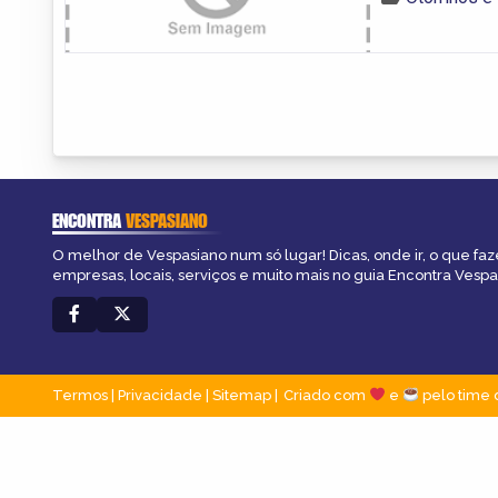
ENCONTRA
VESPASIANO
O melhor de Vespasiano num só lugar! Dicas, onde ir, o que faz
empresas, locais, serviços e muito mais no guia Encontra Vespa
Termos
|
Privacidade
|
Sitemap
Criado com
e
pelo time 