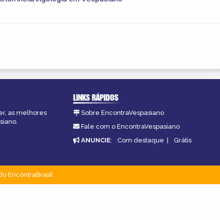
LINKS RÁPIDOS
er, as melhores
Sobre EncontraVespasiano
siano.
Fale com o EncontraVespasiano
ANUNCIE
:
Com destaque
|
Grátis
do EncontraBrasil