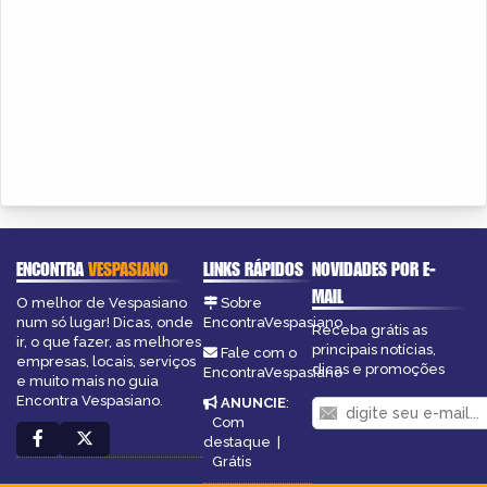
ENCONTRA
VESPASIANO
LINKS RÁPIDOS
NOVIDADES POR E-
MAIL
O melhor de Vespasiano
Sobre
num só lugar! Dicas, onde
EncontraVespasiano
Receba grátis as
ir, o que fazer, as melhores
principais notícias,
Fale com o
empresas, locais, serviços
dicas e promoções
EncontraVespasiano
e muito mais no guia
Encontra Vespasiano.
ANUNCIE
:
Com
destaque
|
Grátis