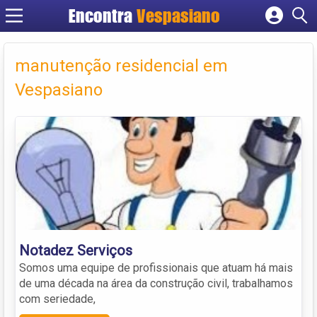
Encontra
Vespasiano
Cadastrar empresa
Fazer login
manutenção residencial em
Criar conta
Vespasiano
Notadez Serviços
Somos uma equipe de profissionais que atuam há mais
de uma década na área da construção civil, trabalhamos
com seriedade,