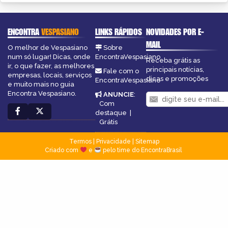
ENCONTRA
VESPASIANO
LINKS RÁPIDOS
NOVIDADES POR E-
MAIL
O melhor de Vespasiano
Sobre
num só lugar! Dicas, onde
EncontraVespasiano
Receba grátis as
ir, o que fazer, as melhores
principais notícias,
Fale com o
empresas, locais, serviços
dicas e promoções
EncontraVespasiano
e muito mais no guia
Encontra Vespasiano.
ANUNCIE
:
Com
destaque
|
Grátis
Termos
|
Privacidade
|
Sitemap
Criado com
e
pelo time do EncontraBrasil