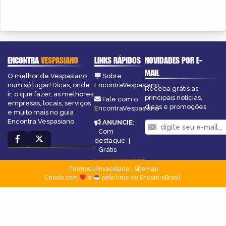
ENCONTRA
VESPASIANO
LINKS RÁPIDOS
NOVIDADES POR E-
MAIL
O melhor de Vespasiano
Sobre
num só lugar! Dicas, onde
EncontraVespasiano
Receba grátis as
ir, o que fazer, as melhores
principais notícias,
Fale com o
empresas, locais, serviços
dicas e promoções
EncontraVespasiano
e muito mais no guia
Encontra Vespasiano.
ANUNCIE
:
Com
destaque
|
Grátis
Termos
|
Privacidade
|
Sitemap
Criado com
e
pelo time do EncontraBrasil