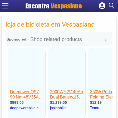
Encontra
Vespasiano
Cadastrar empresa
Fazer login
loja de bicicleta em Vespasiano
Criar conta