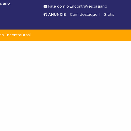
siano.
Fale com o EncontraVespasiano
ANUNCIE
:
Com destaque
|
Grátis
do EncontraBrasil