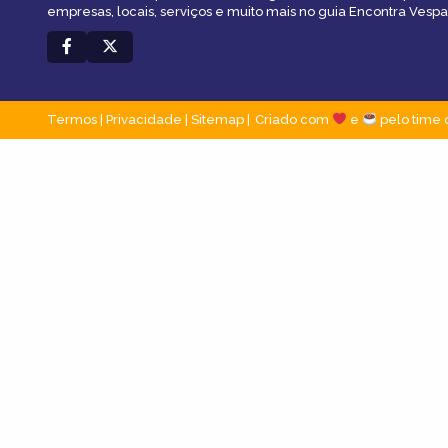
empresas, locais, serviços e muito mais no guia Encontra Vespa
Termos
|
Privacidade
|
Sitemap
Criado com
e
pelo time 