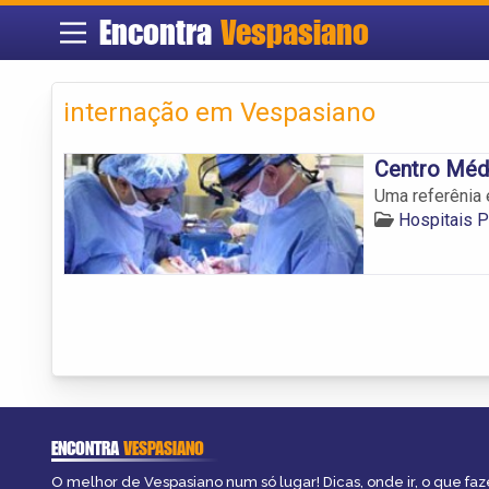
Encontra
Vespasiano
internação em Vespasiano
Centro Méd
Uma referênia 
Hospitais 
ENCONTRA
VESPASIANO
O melhor de Vespasiano num só lugar! Dicas, onde ir, o que faz