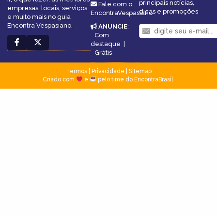
principais notícias,
Fale com o
empresas, locais, serviços
dicas e promoções
EncontraVespasiano
e muito mais no guia
Encontra Vespasiano.
ANUNCIE
:
Com
destaque
|
Grátis
Termos
|
Privacidade
|
Sitemap
Criado com
e
pelo time do EncontraBrasil