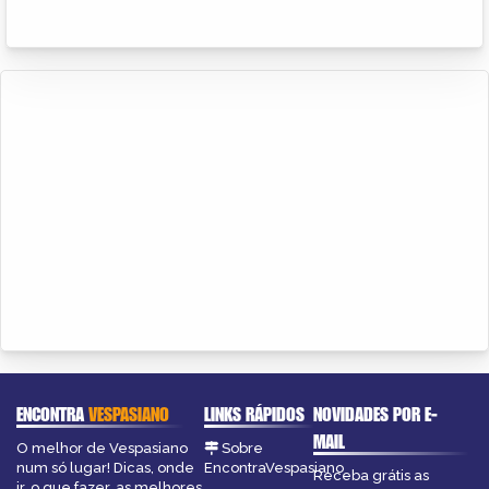
ENCONTRA
VESPASIANO
LINKS RÁPIDOS
NOVIDADES POR E-
MAIL
O melhor de Vespasiano
Sobre
num só lugar! Dicas, onde
EncontraVespasiano
Receba grátis as
ir, o que fazer, as melhores