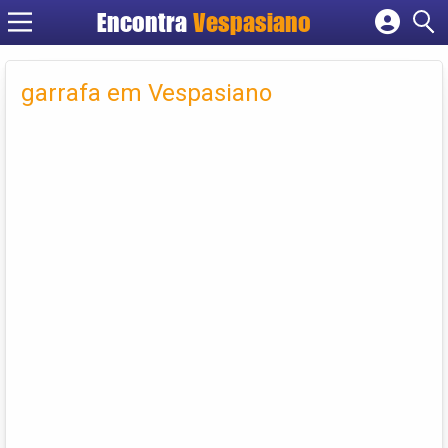
Encontra
Vespasiano
Cadastrar empresa
Fazer login
garrafa em Vespasiano
Criar conta