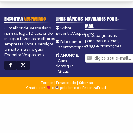
ENCONTRA
VESPASIANO
LINKS RÁPIDOS
NOVIDADES POR E-
MAIL
O melhor de Vespasiano
Sobre
num só lugar! Dicas, onde
EncontraVespasiano
Receba grátis as
ir, o que fazer, as melhores
principais notícias,
Fale com o
empresas, locais, serviços
dicas e promoções
EncontraVespasiano
e muito mais no guia
Encontra Vespasiano.
ANUNCIE
:
Com
destaque
|
Grátis
Termos
|
Privacidade
|
Sitemap
Criado com
e
pelo time do EncontraBrasil