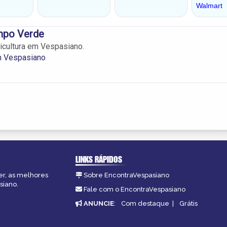
mpo Verde
icultura em Vespasiano.
m Vespasiano
LINKS RÁPIDOS
er, as melhores
Sobre EncontraVespasiano
siano.
Fale com o EncontraVespasiano
ANUNCIE
:
Com destaque
|
Grátis