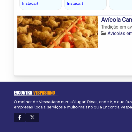
Avícola Ca
Tradição em av
Avícolas e
ENCONTRA
VESPASIANO
O melhor de Vespasiano num só lugar! Dicas, onde ir, o que faz
empresas, locais, serviços e muito mais no guia Encontra Vespa