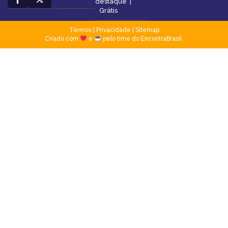
destaque
|
Grátis
Termos
|
Privacidade
|
Sitemap
Criado com
e
pelo time do EncontraBrasil