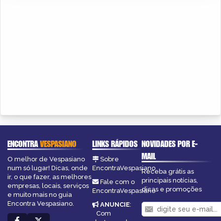
ENCONTRA
VESPASIANO
LINKS RÁPIDOS
NOVIDADES POR E-
MAIL
O melhor de Vespasiano
Sobre
num só lugar! Dicas, onde
EncontraVespasiano
Receba grátis as
ir, o que fazer, as melhores
principais notícias,
Fale com o
empresas, locais, serviços
dicas e promoções
EncontraVespasiano
e muito mais no guia
Encontra Vespasiano.
ANUNCIE
:
Com