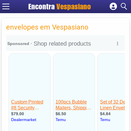
Encontra
Vespasiano
Cadastrar empresa
Fazer login
envelopes em Vespasiano
Criar conta