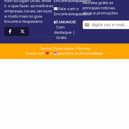
num só lugar! Dicas, onde
EncontraVespasiano
Receba grátis as
ir, o que fazer, as melhores
principais notícias,
Fale com o
empresas, locais, serviços
dicas e promoções
EncontraVespasiano
e muito mais no guia
Encontra Vespasiano.
ANUNCIE
:
Com
destaque
|
Grátis
Termos
|
Privacidade
|
Sitemap
Criado com
e
pelo time do EncontraBrasil