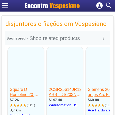
Encontra
Vespasiano
Cadastrar empresa
Fazer login
disjuntores e fiações em Vespasiano
Criar conta