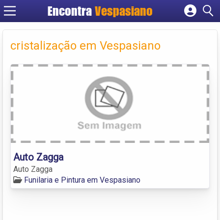
Encontra
Vespasiano
Cadastrar empresa
Fazer login
cristalização em Vespasiano
Criar conta
Auto Zagga
Auto Zagga
Funilaria e Pintura em Vespasiano