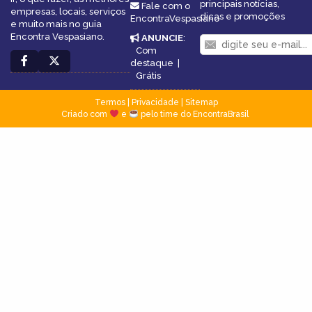
principais notícias,
Fale com o
empresas, locais, serviços
dicas e promoções
EncontraVespasiano
e muito mais no guia
Encontra Vespasiano.
ANUNCIE
:
Com
destaque
|
Grátis
Termos
|
Privacidade
|
Sitemap
Criado com
e
pelo time do EncontraBrasil