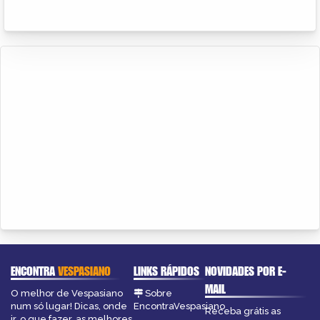
ENCONTRA
VESPASIANO
LINKS RÁPIDOS
NOVIDADES POR E-
MAIL
O melhor de Vespasiano
Sobre
num só lugar! Dicas, onde
EncontraVespasiano
Receba grátis as
ir, o que fazer, as melhores