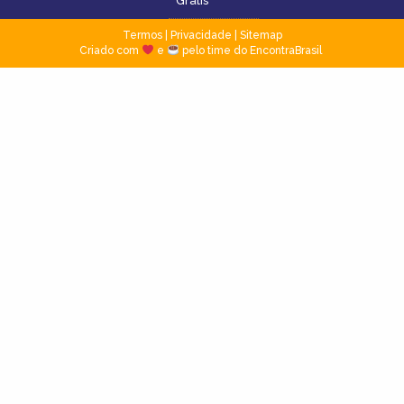
Grátis
Termos
|
Privacidade
|
Sitemap
Criado com
e
pelo time do EncontraBrasil