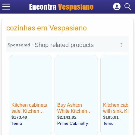
Encontra
Vespasiano
Cadastrar empresa
Fazer login
cozinhas em Vespasiano
Criar conta