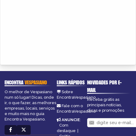
ENCONTRA
VESPASIANO
LINKS RÁPIDOS
NOVIDADES POR E-
MAIL
O melhor de Vespasiano
Sobre
num só lugar! Dicas, onde
EncontraVespasiano
Receba grátis as
ir, o que fazer, as melhores
principais notícias,
Fale com o
empresas, locais, serviços
dicas e promoções
EncontraVespasiano
e muito mais no guia
Encontra Vespasiano.
ANUNCIE
:
Com
destaque
|