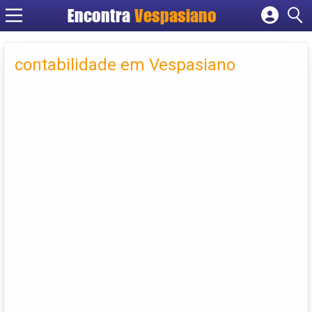
Encontra
Vespasiano
Cadastrar empresa
Fazer login
contabilidade em Vespasiano
Criar conta