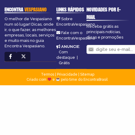
ENCONTRA
VESPASIANO
LINKS RÁPIDOS
NOVIDADES POR E-
MAIL
O melhor de Vespasiano
Sobre
num só lugar! Dicas, onde
EncontraVespasiano
Receba grátis as
ir, o que fazer, as melhores
principais notícias,
Fale com o
empresas, locais, serviços
dicas e promoções
EncontraVespasiano
e muito mais no guia
Encontra Vespasiano.
ANUNCIE
:
Com
destaque
|
Grátis
Termos
|
Privacidade
|
Sitemap
Criado com
e
pelo time do EncontraBrasil